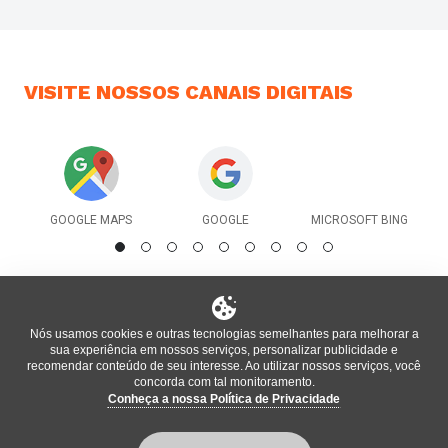
VISITE NOSSOS
CANAIS DIGITAIS
GOOGLE MAPS
GOOGLE
MICROSOFT BING
Nós usamos cookies e outras tecnologias semelhantes para melhorar a
sua experiência em nossos serviços, personalizar publicidade e
recomendar conteúdo de seu interesse. Ao utilizar nossos serviços, você
concorda com tal monitoramento.
Conheça a nossa Política de Privacidade
®
Informações oficiais do local atualizadas pela plataforma
bm
,
enterprise