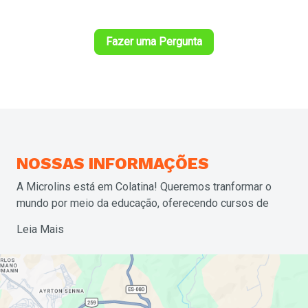
Microlins - Colatina está localizada no endereço Avenida
Getúlio Vargas, 366 - Centro, Colatina - ES, BR
Fazer uma Pergunta
NOSSAS
INFORMAÇÕES
A Microlins está em Colatina! Queremos tranformar o
mundo por meio da educação, oferecendo cursos de
inglês, profissionalizantes em várias áreas, além da
Leia Mais
nossa faculdade com cursos de graduação e pós-
graduação. Uma marca com mais de 30 anos de histórias
e 4 milhões de alunos formados; somos uma das mais
de 400 unidades espalhadas pelo Brasil. Venha fazer
parte dessa transformação!