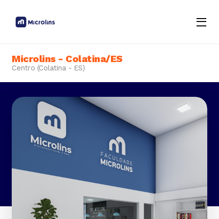
Menu
Opene
Microlins - Colatina/ES
Centro (Colatina - ES)