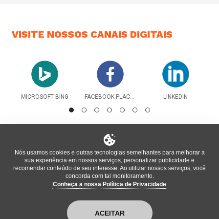
VISITE NOSSOS
CANAIS DIGITAIS
MICROSOFT BING
FACEBOOK PLACES
LINKEDIN
Nós usamos cookies e outras tecnologias semelhantes para melhorar a
sua experiência em nossos serviços, personalizar publicidade e
recomendar conteúdo de seu interesse. Ao utilizar nossos serviços, você
concorda com tal monitoramento.
Conheça a nossa Política de Privacidade
®
Informações oficiais do local atualizadas pela plataforma
bm
,
enterprise
ACEITAR
Política de Privacidade