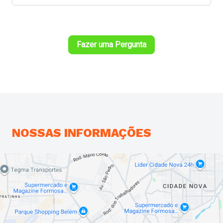
Resposta do Responsável: A unidade Microlins -
Microlins - Belem - Marambaia está localizada no
endereço Rod. Augusto Montenegro, 508 - Marambaia,
Belém - PA, BR
Fazer uma Pergunta
NOSSAS
INFORMAÇÕES