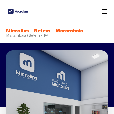
Menu
Opene
Microlins - Belem - Marambaia
Marambaia (Belém - PA)