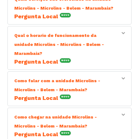
Microlins - Microlins - Belem - Marambaia?
Pergunta Local
NOVO
Resposta do Responsável: Os serviços oferecidos são
no ramo de centro educacional.
Qual o horario de funcionamento da
unidade Microlins - Microlins - Belem -
Marambaia?
Pergunta Local
NOVO
Resposta do Responsável: A unidade Microlins -
Microlins - Belem - Marambaia está aberta segunda a
Como falar com a unidade Microlins -
sexta das 08:00 às 18:00, sábado das 08:00 às 13:00.
Microlins - Belem - Marambaia?
Pergunta Local
NOVO
Resposta do Responsável: Você pode entrar em contato
com a unidade Microlins - Microlins - Belem - Marambaia
Como chegar na unidade Microlins -
pelo telefone (91) 98565-5137 ou pelo site
Microlins - Belem - Marambaia?
https://escolas.microlins.com.br/microlins-marambaia-
bel-m-pa.
Pergunta Local
NOVO